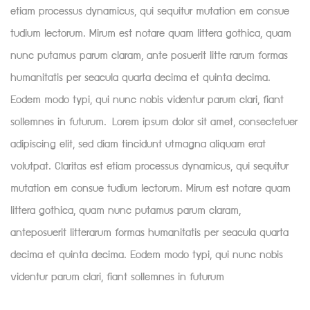
etiam processus dynamicus, qui sequitur mutation em consue
tudium lectorum. Mirum est notare quam littera gothica, quam
nunc putamus parum claram, ante posuerit litte rarum formas
humanitatis per seacula quarta decima et quinta decima.
Eodem modo typi, qui nunc nobis videntur parum clari, fiant
sollemnes in futurum. Lorem ipsum dolor sit amet, consectetuer
adipiscing elit, sed diam tincidunt utmagna aliquam erat
volutpat. Claritas est etiam processus dynamicus, qui sequitur
mutation em consue tudium lectorum. Mirum est notare quam
littera gothica, quam nunc putamus parum claram,
anteposuerit litterarum formas humanitatis per seacula quarta
decima et quinta decima. Eodem modo typi, qui nunc nobis
videntur parum clari, fiant sollemnes in futurum