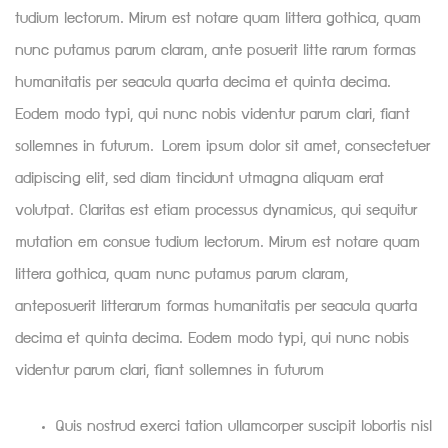
tudium lectorum. Mirum est notare quam littera gothica, quam
nunc putamus parum claram, ante posuerit litte rarum formas
humanitatis per seacula quarta decima et quinta decima.
Eodem modo typi, qui nunc nobis videntur parum clari, fiant
sollemnes in futurum. Lorem ipsum dolor sit amet, consectetuer
adipiscing elit, sed diam tincidunt utmagna aliquam erat
volutpat. Claritas est etiam processus dynamicus, qui sequitur
mutation em consue tudium lectorum. Mirum est notare quam
littera gothica, quam nunc putamus parum claram,
anteposuerit litterarum formas humanitatis per seacula quarta
decima et quinta decima. Eodem modo typi, qui nunc nobis
videntur parum clari, fiant sollemnes in futurum
Quis nostrud exerci tation ullamcorper suscipit lobortis nisl