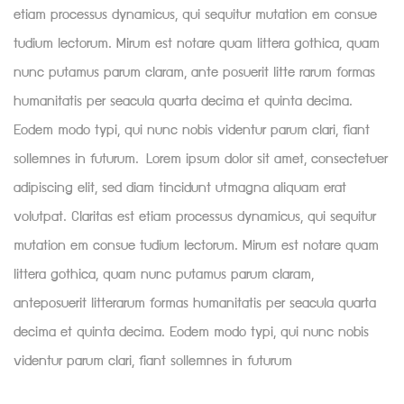
etiam processus dynamicus, qui sequitur mutation em consue
tudium lectorum. Mirum est notare quam littera gothica, quam
nunc putamus parum claram, ante posuerit litte rarum formas
humanitatis per seacula quarta decima et quinta decima.
Eodem modo typi, qui nunc nobis videntur parum clari, fiant
sollemnes in futurum. Lorem ipsum dolor sit amet, consectetuer
adipiscing elit, sed diam tincidunt utmagna aliquam erat
volutpat. Claritas est etiam processus dynamicus, qui sequitur
mutation em consue tudium lectorum. Mirum est notare quam
littera gothica, quam nunc putamus parum claram,
anteposuerit litterarum formas humanitatis per seacula quarta
decima et quinta decima. Eodem modo typi, qui nunc nobis
videntur parum clari, fiant sollemnes in futurum