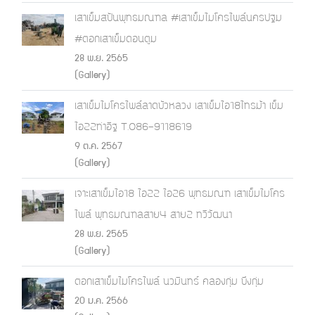
เสาเข็มสปันพุทธมณฑล #เสาเข็มไมโครไพล์นครปฐม
#ตอกเสาเข็มดอนตูม
28 พ.ย. 2565
(Gallery)
เสาเข็มไมโครไพล์ลาดบัวหลวง เสาเข็มไอ18ไทรม้า เข็ม
ไอ22ท่าอิฐ T.086-9118619
9 ต.ค. 2567
(Gallery)
เจาะเสาเข็มไอ18 ไอ22 ไอ26 พุทธมณฑ เสาเข็มไมโคร
ไพล์ พุทธมณฑลสาย4 สาย2 ทวีวัฒนา
28 พ.ย. 2565
(Gallery)
ตอก​เสาเข็ม​ไมโคร​ไ​พ​ล์​ นวมินทร์​ คลองกุ่ม บึงกุ่ม
20 ม.ค. 2566